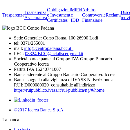
Obbligazioni
MiFid
Arbitro
Trasparenza
Disc
Trasparenza
e Investment
e
Controversie
Reclami
Assicurativa
movi
Certificates
IDD
Finanziarie
Sede Generale: Corso Roma, 100 26900 Lodi
tel: 0371/255001
mail:
info@centropadana.bcc.it
PEC:
08324.BCC@actaliscertymail.it
Società partecipante al Gruppo IVA Gruppo Bancario
Cooperativo Iccrea
Partita IVA 15240741007
Banca aderente al Gruppo Bancario Cooperativo Iccrea
Banca soggetta alla vigilanza di IVASS N. iscrizione al
RUI: D000080020 consultabile all'indirizzo
https://ruipubblico.ivass.it/rui-pubblica/ng/#/home
©2017 Iccrea Banca S.p.A
La banca
La storia