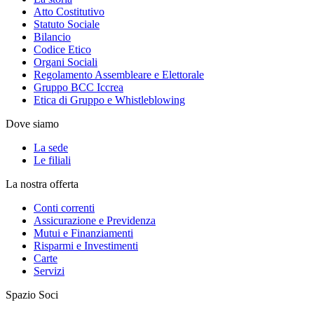
Atto Costitutivo
Statuto Sociale
Bilancio
Codice Etico
Organi Sociali
Regolamento Assembleare e Elettorale
Gruppo BCC Iccrea
Etica di Gruppo e Whistleblowing
Dove siamo
La sede
Le filiali
La nostra offerta
Conti correnti
Assicurazione e Previdenza
Mutui e Finanziamenti
Risparmi e Investimenti
Carte
Servizi
Spazio Soci