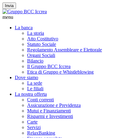
Invia
menu
La banca
La storia
Atto Costitutivo
Statuto Sociale
Regolamento Assembleare e Elettorale
Organi Sociali
Bilancio
Il Gruppo BCC Iccrea
Etica di Gruppo e Whistleblowing
Dove siamo
La sede
Le filiali
La nostra offerta
Conti correnti
Assicurazione e Previdenza
Mutui e Finanziamenti
Risparmi e Investimenti
Carte
Servizi
RelaxBanking