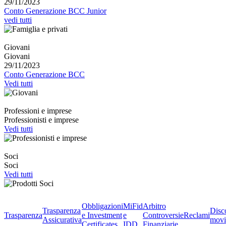
29/11/2023
Conto Generazione BCC Junior
vedi tutti
Giovani
Giovani
29/11/2023
Conto Generazione BCC
Vedi tutti
Professioni e imprese
Professionisti e imprese
Vedi tutti
Soci
Soci
Vedi tutti
Obbligazioni
MiFid
Arbitro
Trasparenza
Disc
Trasparenza
e Investment
e
Controversie
Reclami
Assicurativa
movi
Certificates
IDD
Finanziarie