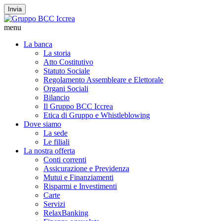
Invia
menu
La banca
La storia
Atto Costitutivo
Statuto Sociale
Regolamento Assembleare e Elettorale
Organi Sociali
Bilancio
Il Gruppo BCC Iccrea
Etica di Gruppo e Whistleblowing
Dove siamo
La sede
Le filiali
La nostra offerta
Conti correnti
Assicurazione e Previdenza
Mutui e Finanziamenti
Risparmi e Investimenti
Carte
Servizi
RelaxBanking