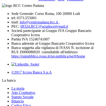
Sede Generale: Corso Roma, 100 26900 Lodi
tel: 0371/255001
mail:
info@centropadana.bcc.it
PEC:
08324.BCC@actaliscertymail.it
Società partecipante al Gruppo IVA Gruppo Bancario
Cooperativo Iccrea
Partita IVA 15240741007
Banca aderente al Gruppo Bancario Cooperativo Iccrea
Banca soggetta alla vigilanza di IVASS N. iscrizione al
RUI: D000080020 consultabile all'indirizzo
https://ruipubblico.ivass.it/rui-pubblica/ng/#/home
©2017 Iccrea Banca S.p.A
La banca
La storia
Atto Costitutivo
Statuto Sociale
Bilancio
Codice Etico