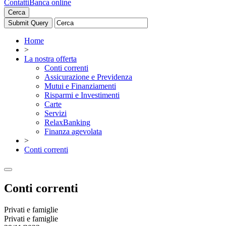
Contatti
Banca online
Cerca
Home
>
La nostra offerta
Conti correnti
Assicurazione e Previdenza
Mutui e Finanziamenti
Risparmi e Investimenti
Carte
Servizi
RelaxBanking
Finanza agevolata
>
Conti correnti
Conti correnti
Privati e famiglie
Privati e famiglie