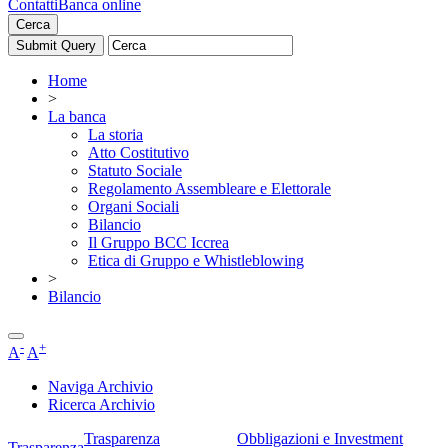
Contatti
Banca online
Cerca
Home
>
La banca
La storia
Atto Costitutivo
Statuto Sociale
Regolamento Assembleare e Elettorale
Organi Sociali
Bilancio
Il Gruppo BCC Iccrea
Etica di Gruppo e Whistleblowing
>
Bilancio
-
+
A
A
Naviga Archivio
Ricerca Archivio
Trasparenza
Obbligazioni e Investment
Trasparenza