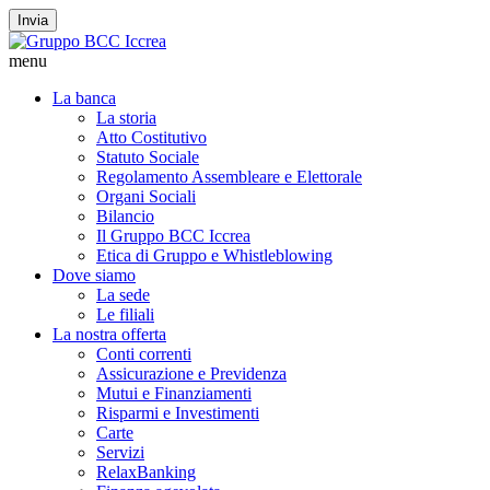
Invia
menu
La banca
La storia
Atto Costitutivo
Statuto Sociale
Regolamento Assembleare e Elettorale
Organi Sociali
Bilancio
Il Gruppo BCC Iccrea
Etica di Gruppo e Whistleblowing
Dove siamo
La sede
Le filiali
La nostra offerta
Conti correnti
Assicurazione e Previdenza
Mutui e Finanziamenti
Risparmi e Investimenti
Carte
Servizi
RelaxBanking