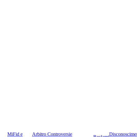
MiFid e
Arbitro Controversie
Disconoscime
Reclami