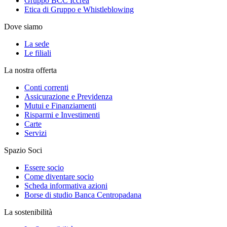
Gruppo BCC Iccrea
Etica di Gruppo e Whistleblowing
Dove siamo
La sede
Le filiali
La nostra offerta
Conti correnti
Assicurazione e Previdenza
Mutui e Finanziamenti
Risparmi e Investimenti
Carte
Servizi
Spazio Soci
Essere socio
Come diventare socio
Scheda informativa azioni
Borse di studio Banca Centropadana
La sostenibilità