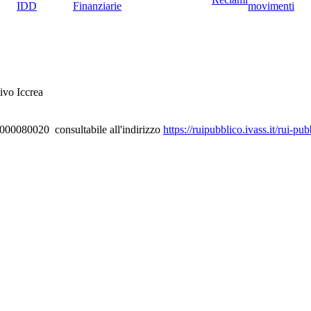
IDD
Finanziarie
movimenti
ivo Iccrea
D000080020 consultabile all'indirizzo
https://ruipubblico.ivass.it/rui-p