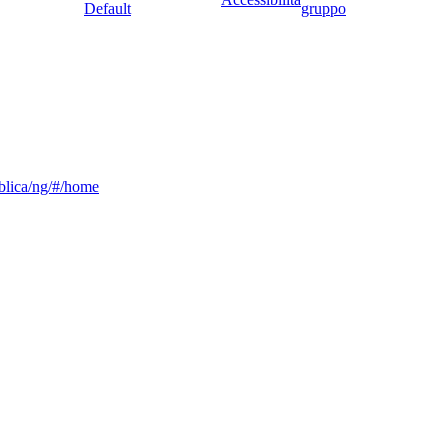
Default
gruppo
ubblica/ng/#/home