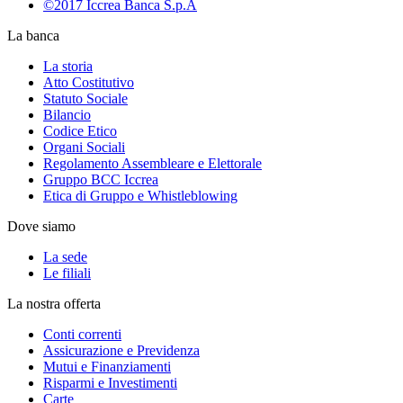
©2017 Iccrea Banca S.p.A
La banca
La storia
Atto Costitutivo
Statuto Sociale
Bilancio
Codice Etico
Organi Sociali
Regolamento Assembleare e Elettorale
Gruppo BCC Iccrea
Etica di Gruppo e Whistleblowing
Dove siamo
La sede
Le filiali
La nostra offerta
Conti correnti
Assicurazione e Previdenza
Mutui e Finanziamenti
Risparmi e Investimenti
Carte