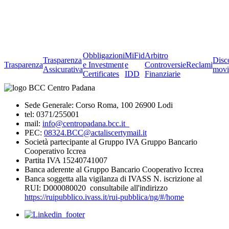
Obbligazioni
MiFid
Arbitro
Trasparenza
Disc
Trasparenza
e Investment
e
Controversie
Reclami
Assicurativa
movi
Certificates
IDD
Finanziarie
Sede Generale: Corso Roma, 100 26900 Lodi
tel: 0371/255001
mail:
info@centropadana.bcc.it
PEC:
08324.BCC@actaliscertymail.it
Società partecipante al Gruppo IVA Gruppo Bancario
Cooperativo Iccrea
Partita IVA 15240741007
Banca aderente al Gruppo Bancario Cooperativo Iccrea
Banca soggetta alla vigilanza di IVASS N. iscrizione al
RUI: D000080020 consultabile all'indirizzo
https://ruipubblico.ivass.it/rui-pubblica/ng/#/home