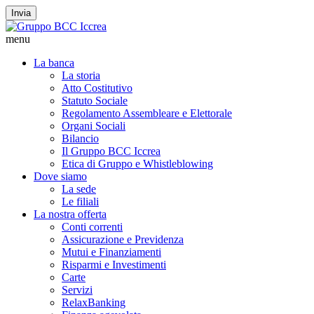
Invia
menu
La banca
La storia
Atto Costitutivo
Statuto Sociale
Regolamento Assembleare e Elettorale
Organi Sociali
Bilancio
Il Gruppo BCC Iccrea
Etica di Gruppo e Whistleblowing
Dove siamo
La sede
Le filiali
La nostra offerta
Conti correnti
Assicurazione e Previdenza
Mutui e Finanziamenti
Risparmi e Investimenti
Carte
Servizi
RelaxBanking