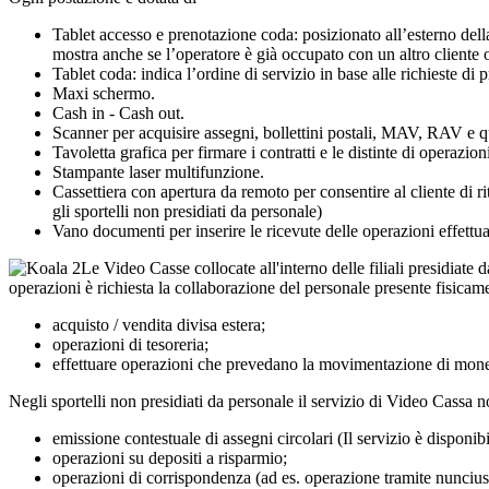
Tablet accesso e prenotazione coda: posizionato all’esterno della 
mostra anche se l’operatore è già occupato con un altro cliente o 
Tablet coda: indica l’ordine di servizio in base alle richieste di pr
Maxi schermo.
Cash in - Cash out.
Scanner per acquisire assegni, bollettini postali, MAV, RAV e 
Tavoletta grafica per firmare i contratti e le distinte di operazion
Stampante laser multifunzione.
Cassettiera con apertura da remoto per consentire al cliente di rit
gli sportelli non presidiati da personale)
Vano documenti per inserire le ricevute delle operazioni effettu
Le Video Casse collocate all'interno delle filiali presidiate 
operazioni è richiesta la collaborazione del personale presente fisicame
acquisto / vendita divisa estera;
operazioni di tesoreria;
effettuare operazioni che prevedano la movimentazione di monet
Negli sportelli non presidiati da personale il servizio di Video Cassa 
emissione contestuale di assegni circolari (Il servizio è disponib
operazioni su depositi a risparmio;
operazioni di corrispondenza (ad es. operazione tramite nuncius