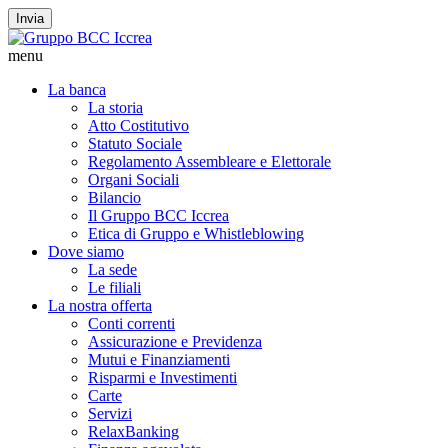
Invia
menu
La banca
La storia
Atto Costitutivo
Statuto Sociale
Regolamento Assembleare e Elettorale
Organi Sociali
Bilancio
Il Gruppo BCC Iccrea
Etica di Gruppo e Whistleblowing
Dove siamo
La sede
Le filiali
La nostra offerta
Conti correnti
Assicurazione e Previdenza
Mutui e Finanziamenti
Risparmi e Investimenti
Carte
Servizi
RelaxBanking