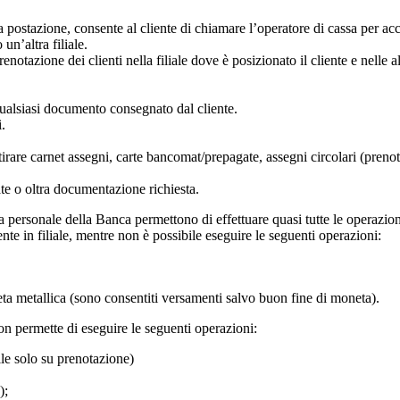
postazione, consente al cliente di chiamare l’operatore di cassa per acced
un’altra filiale.
enotazione dei clienti nella filiale dove è posizionato il cliente e nelle al
qualsiasi documento consegnato dal cliente.
i.
irare carnet assegni, carte bancomat/prepagate, assegni circolari (prenotat
ate o oltra documentazione richiesta.
da personale della Banca permettono di effettuare quasi tutte le operazioni
nte in filiale, mentre non è possibile eseguire le seguenti operazioni:
a metallica (sono consentiti versamenti salvo buon fine di moneta).
non permette di eseguire le seguenti operazioni:
ile solo su prenotazione)
);