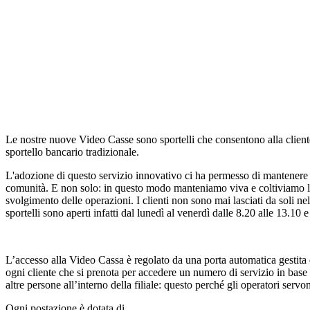
Le nostre nuove Video Casse sono sportelli che consentono alla cliente
sportello bancario tradizionale.
L'adozione di questo servizio innovativo ci ha permesso di mantenere il
comunità. E non solo: in questo modo manteniamo viva e coltiviamo la rel
svolgimento delle operazioni. I clienti non sono mai lasciati da soli nel
sportelli sono aperti infatti dal lunedì al venerdì dalle 8.20 alle 13.10 
L’accesso alla Video Cassa è regolato da una porta automatica gestita d
ogni cliente che si prenota per accedere un numero di servizio in base 
altre persone all’interno della filiale: questo perché gli operatori servo
Ogni postazione è dotata di