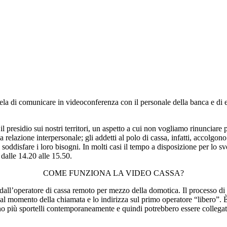
la di comunicare in videoconferenza con il personale della banca e di ef
 presidio sui nostri territori, un aspetto a cui non vogliamo rinunciare 
azione interpersonale; gli addetti al polo di cassa, infatti, accolgono i
 soddisfare i loro bisogni. In molti casi il tempo a disposizione per lo s
e dalle 14.20 alle 15.50.
COME FUNZIONA LA VIDEO CASSA?
all’operatore di cassa remoto per mezzo della domotica. Il processo di ge
al momento della chiamata e lo indirizza sul primo operatore “libero”. È p
no più sportelli contemporaneamente e quindi potrebbero essere collegati co