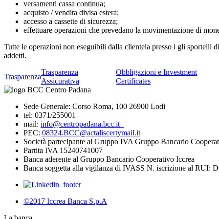
versamenti cassa continua;
acquisto / vendita divisa estera;
accesso a cassette di sicurezza;
effettuare operazioni che prevedano la movimentazione di moneta
Tutte le operazioni non eseguibili dalla clientela presso i gli sportell
addetti.
Trasparenza
Obbligazioni e Investment
Trasparenza
Assicurativa
Certificates
Sede Generale: Corso Roma, 100 26900 Lodi
tel: 0371/255001
mail:
info@centropadana.bcc.it
PEC:
08324.BCC@actaliscertymail.it
Società partecipante al Gruppo IVA Gruppo Bancario Cooperat
Partita IVA 15240741007
Banca aderente al Gruppo Bancario Cooperativo Iccrea
Banca soggetta alla vigilanza di IVASS N. iscrizione al RUI: 
©2017 Iccrea Banca S.p.A
La banca