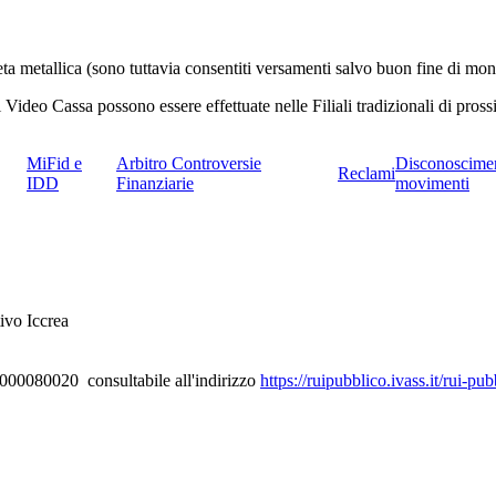
 metallica (sono tuttavia consentiti versamenti salvo buon fine di mon
i di Video Cassa possono essere effettuate nelle Filiali tradizionali di pr
MiFid e
Arbitro Controversie
Disconoscime
Reclami
IDD
Finanziarie
movimenti
ivo Iccrea
D000080020 consultabile all'indirizzo
https://ruipubblico.ivass.it/rui-p