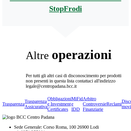
StopFrodi
operazioni
Altre
Per tutti gli altri casi di disconoscimento per prodotti
non presenti in questa lista contattaci all'indirizzo
legale@centropadana.bcc.it
Obbligazioni
MiFid
Arbitro
Trasparenza
Disc
Trasparenza
e Investment
e
Controversie
Reclami
Assicurativa
movi
Certificates
IDD
Finanziarie
Sede Generale: Corso Roma, 100 26900 Lodi