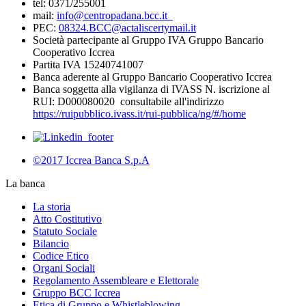
tel: 0371/255001
mail:
info@centropadana.bcc.it
PEC:
08324.BCC@actaliscertymail.it
Società partecipante al Gruppo IVA Gruppo Bancario
Cooperativo Iccrea
Partita IVA 15240741007
Banca aderente al Gruppo Bancario Cooperativo Iccrea
Banca soggetta alla vigilanza di IVASS N. iscrizione al
RUI: D000080020 consultabile all'indirizzo
https://ruipubblico.ivass.it/rui-pubblica/ng/#/home
©2017 Iccrea Banca S.p.A
La banca
La storia
Atto Costitutivo
Statuto Sociale
Bilancio
Codice Etico
Organi Sociali
Regolamento Assembleare e Elettorale
Gruppo BCC Iccrea
Etica di Gruppo e Whistleblowing