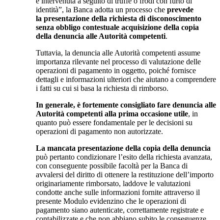
è intervenuta a seguito di truffe o frodi con furto di
identità”, la Banca adotta un processo che
prevede
la presentazione della richiesta di disconoscimento
senza obbligo contestuale acquisizione della copia
della denuncia alle Autorità competenti
.
Tuttavia, la denuncia alle Autorità competenti assume
importanza rilevante nel processo di valutazione delle
operazioni di pagamento in oggetto, poiché fornisce
dettagli e informazioni ulteriori che aiutano a comprendere
i fatti su cui si basa la richiesta di rimborso.
In generale, è fortemente consigliato fare denuncia alle
Autorità competenti alla prima occasione utile
, in
quanto può essere fondamentale per le decisioni su
operazioni di pagamento non autorizzate.
La mancata presentazione della copia della denuncia
può pertanto condizionare l’esito della richiesta avanzata,
con conseguente possibile facoltà per la Banca di
avvalersi del diritto di ottenere la restituzione dell’importo
originariamente rimborsato, laddove le valutazioni
condotte anche sulle informazioni fornite attraverso il
presente Modulo evidenzino che le operazioni di
pagamento siano autenticate, correttamente registrate e
contabilizzate e che non abbiano subito le conseguenze