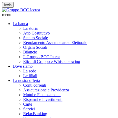
Invia
menu
La banca
La storia
Atto Costitutivo
Statuto Sociale
Regolamento Assembleare e Elettorale
Organi Sociali
Bilancio
Il Gruppo BCC Iccrea
Etica di Gruppo e Whistleblowing
Dove siamo
La sede
Le filiali
La nostra offerta
Conti correnti
Assicurazione e Previdenza
Mutui e Finanziamenti
Risparmi e Investimenti
Carte
Servizi
RelaxBanking