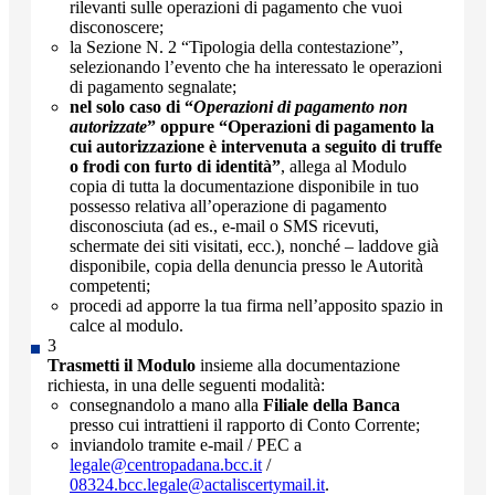
rilevanti sulle operazioni di pagamento che vuoi
disconoscere;
la Sezione N. 2 “Tipologia della contestazione”,
selezionando l’evento che ha interessato le operazioni
di pagamento segnalate;
nel solo caso di “
Operazioni di pagamento non
autorizzate
” oppure “Operazioni di pagamento la
cui autorizzazione è intervenuta a seguito di truffe
o frodi con furto di identità”
, allega al Modulo
copia di tutta la documentazione disponibile in tuo
possesso relativa all’operazione di pagamento
disconosciuta (ad es., e-mail o SMS ricevuti,
schermate dei siti visitati, ecc.), nonché – laddove già
disponibile, copia della denuncia presso le Autorità
competenti;
procedi ad apporre la tua firma nell’apposito spazio in
calce al modulo.
Trasmetti il Modulo
insieme alla documentazione
richiesta, in una delle seguenti modalità:
consegnandolo a mano alla
Filiale della Banca
presso cui intrattieni il rapporto di Conto Corrente;
inviandolo tramite e-mail / PEC a
legale@centropadana.bcc.it
/
08324.bcc.legale@actaliscertymail.it
.