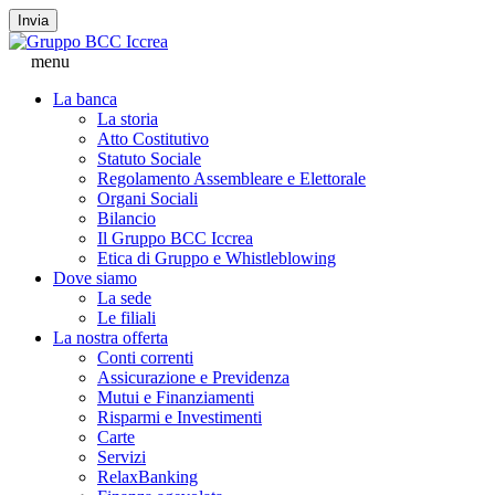
Invia
menu
La banca
La storia
Atto Costitutivo
Statuto Sociale
Regolamento Assembleare e Elettorale
Organi Sociali
Bilancio
Il Gruppo BCC Iccrea
Etica di Gruppo e Whistleblowing
Dove siamo
La sede
Le filiali
La nostra offerta
Conti correnti
Assicurazione e Previdenza
Mutui e Finanziamenti
Risparmi e Investimenti
Carte
Servizi
RelaxBanking