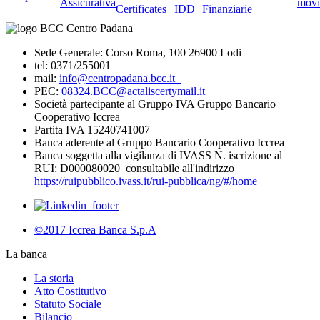
Assicurativa
movi
Certificates
IDD
Finanziarie
Sede Generale: Corso Roma, 100 26900 Lodi
tel: 0371/255001
mail:
info@centropadana.bcc.it
PEC:
08324.BCC@actaliscertymail.it
Società partecipante al Gruppo IVA Gruppo Bancario
Cooperativo Iccrea
Partita IVA 15240741007
Banca aderente al Gruppo Bancario Cooperativo Iccrea
Banca soggetta alla vigilanza di IVASS N. iscrizione al
RUI: D000080020 consultabile all'indirizzo
https://ruipubblico.ivass.it/rui-pubblica/ng/#/home
©2017 Iccrea Banca S.p.A
La banca
La storia
Atto Costitutivo
Statuto Sociale
Bilancio