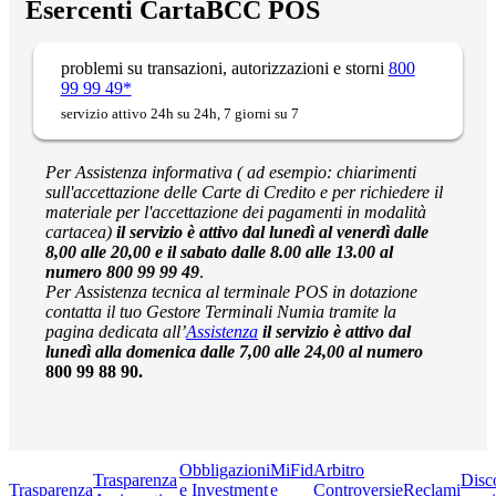
Esercenti CartaBCC POS
problemi su transazioni, autorizzazioni e storni
800
99 99 49*
servizio attivo 24h su 24h, 7 giorni su 7
Per Assistenza informativa ( ad esempio: chiarimenti
sull'accettazione delle Carte di Credito e per richiedere il
materiale per l'accettazione dei pagamenti in modalità
cartacea)
il servizio è attivo dal lunedì al venerdì dalle
8,00 alle 20,00 e il sabato dalle 8.00 alle 13.00 al
numero 800 99 99 49
.
Per Assistenza tecnica al terminale POS in
dotazione
contatta il tuo Gestore Terminali Numia tramite la
pagina dedicata all’
Assistenza
il servizio è attivo dal
lunedì alla domenica dalle 7,00 alle 24,00 al numero
800 99 88 90.
Obbligazioni
MiFid
Arbitro
Trasparenza
Disc
Trasparenza
e Investment
e
Controversie
Reclami