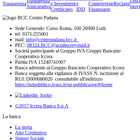
Trasparenza
Disc
Trasparenza
e Investment
e
Controversie
Reclami
Assicurativa
movi
Certificates
IDD
Finanziarie
Sede Generale: Corso Roma, 100 26900 Lodi
tel: 0371/255001
mail:
info@centropadana.bcc.it
PEC:
08324.BCC@actaliscertymail.it
Società partecipante al Gruppo IVA Gruppo Bancario
Cooperativo Iccrea
Partita IVA 15240741007
Banca aderente al Gruppo Bancario Cooperativo Iccrea
Banca soggetta alla vigilanza di IVASS N. iscrizione al
RUI: D000080020 consultabile all'indirizzo
https://ruipubblico.ivass.it/rui-pubblica/ng/#/home
©2017 Iccrea Banca S.p.A
La banca
La storia
Atto Costitutivo
Statuto Sociale