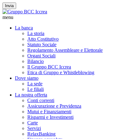
Invia
menu
La banca
La storia
Atto Costitutivo
Statuto Sociale
Regolamento Assembleare e Elettorale
Organi Sociali
Bilancio
Il Gruppo BCC Iccrea
Etica di Gruppo e Whistleblowing
Dove siamo
La sede
Le filiali
La nostra offerta
Conti correnti
Assicurazione e Previdenza
Mutui e Finanziamenti
Risparmi e Investimenti
Carte
Servizi
RelaxBanking