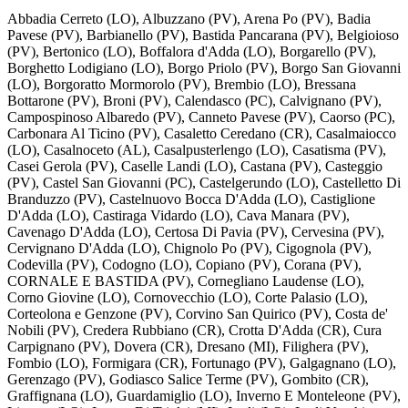
Abbadia Cerreto (LO), Albuzzano (PV), Arena Po (PV), Badia
Pavese (PV), Barbianello (PV), Bastida Pancarana (PV), Belgioioso
(PV), Bertonico (LO), Boffalora d'Adda (LO), Borgarello (PV),
Borghetto Lodigiano (LO), Borgo Priolo (PV), Borgo San Giovanni
(LO), Borgoratto Mormorolo (PV), Brembio (LO), Bressana
Bottarone (PV), Broni (PV), Calendasco (PC), Calvignano (PV),
Campospinoso Albaredo (PV), Canneto Pavese (PV), Caorso (PC),
Carbonara Al Ticino (PV), Casaletto Ceredano (CR), Casalmaiocco
(LO), Casalnoceto (AL), Casalpusterlengo (LO), Casatisma (PV),
Casei Gerola (PV), Caselle Landi (LO), Castana (PV), Casteggio
(PV), Castel San Giovanni (PC), Castelgerundo (LO), Castelletto Di
Branduzzo (PV), Castelnuovo Bocca D'Adda (LO), Castiglione
D'Adda (LO), Castiraga Vidardo (LO), Cava Manara (PV),
Cavenago D'Adda (LO), Certosa Di Pavia (PV), Cervesina (PV),
Cervignano D'Adda (LO), Chignolo Po (PV), Cigognola (PV),
Codevilla (PV), Codogno (LO), Copiano (PV), Corana (PV),
CORNALE E BASTIDA (PV), Cornegliano Laudense (LO),
Corno Giovine (LO), Cornovecchio (LO), Corte Palasio (LO),
Corteolona e Genzone (PV), Corvino San Quirico (PV), Costa de'
Nobili (PV), Credera Rubbiano (CR), Crotta D'Adda (CR), Cura
Carpignano (PV), Dovera (CR), Dresano (MI), Filighera (PV),
Fombio (LO), Formigara (CR), Fortunago (PV), Galgagnano (LO),
Gerenzago (PV), Godiasco Salice Terme (PV), Gombito (CR),
Graffignana (LO), Guardamiglio (LO), Inverno E Monteleone (PV),