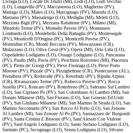
Livraga (LO), Locate Di Triulzi (MI), Lodi (LO), Lodi Vecchio
(LO), Lungavilla (PV), Maccastorna (LO), Magherno (PV),
Mairago (LO), Maleo (LO), Marcignago (PV), Marudo (LO),
Marzano (PV), Massalengo (LO), Mediglia (MI), Meleti (LO),
Mezzana Bigli (PV), Mezzana Rabattone (PV), Milano (MI),
Miradolo Terme (PV), Montalto Pavese (PV), Montanaso
Lombardo (LO), Montebello Della Battaglia (PV), Montesegale
(PV), Monticelli D'Ongina (PC), Monticelli Pavese (PV),
Montodine (CR), Montù Beccaria (PV), Moscazzano (CR),
Mulazzano (LO), Oliva Gessi (PV), Opera (MI), Orio Litta (LO),
Ospedaletto Lodigiano (LO), Ossago Lodigiano (LO), Pancarana
(PV), Paullo (MI), Pavia (PV), Peschiera Borromeo (MI), Piacenza
(PC), Pietra de' Giorgi (PV), Pieve Fissiraga (LO), Pieve Porto
Morone (PV), Pizzale (PV), Pizzighettone (CR), Pontecurone (AL),
Portalbera (PV), Redavalle (PV), Retorbido (PV), Ripalta Arpina
(CR), Rivanazzano Terme (PV), Robecco Pavese (PV), Rocca
Susella (PV), Roncaro (PV), Rottofreno (PC), Salerano Sul Lambro
(LO), San Cipriano Po (PV), San Colombano Al Lambro (MI), San
Donato Milanese (MI), San Fiorano (LO), San Genesio Ed Uniti
(PV), San Giuliano Milanese (MI), San Martino In Strada (LO), San
Martino Siccomario (PV), San Rocco Al Porto (LO), San Zenone
Al Lambro (MI), San Zenone Al Po (PV), Sannazzaro de' Burgondi
(PV), Santa Cristina E Bissone (PV), Sant'Alessio Con Vialone
(PV), Sant'Angelo Lodigiano (LO), Santo Stefano Lodigiano (LO),
Sarmato (PC), Secugnago (LO), Senna Lodigiana (LO), Silvano