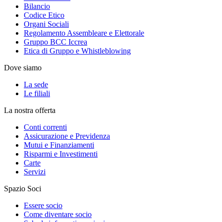
Bilancio
Codice Etico
Organi Sociali
Regolamento Assembleare e Elettorale
Gruppo BCC Iccrea
Etica di Gruppo e Whistleblowing
Dove siamo
La sede
Le filiali
La nostra offerta
Conti correnti
Assicurazione e Previdenza
Mutui e Finanziamenti
Risparmi e Investimenti
Carte
Servizi
Spazio Soci
Essere socio
Come diventare socio