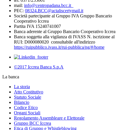
tel: 0371/255001
mail:
info@centropadana.bcc.it
PEC:
08324.BCC@actaliscertymail.it
Società partecipante al Gruppo IVA Gruppo Bancario
Cooperativo Iccrea
Partita IVA 15240741007
Banca aderente al Gruppo Bancario Cooperativo Iccrea
Banca soggetta alla vigilanza di IVASS N. iscrizione al
RUI: D000080020 consultabile all'indirizzo
https://ruipubblico.ivass.it/rui-pubblica/ng/#/home
©2017 Iccrea Banca S.p.A
La banca
La storia
Atto Costitutivo
Statuto Sociale
Bilancio
Codice Etico
Organi Sociali
Regolamento Assembleare e Elettorale
Gruppo BCC Iccrea
Etica di Gruppo e Whistleblowing