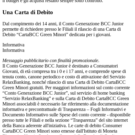
il budget e gli acquisti restano sempre sotto controllo.
Una Carta di Debito
Dal compimento dei 14 anni, il Conto Generazione BCC Junior
permette di richiedere presso le Filiali il rilascio di una Carta di
Debito “CartaBCC Green Minori” dedicata per i giovani.
Informativa
Informativa
Messaggio pubblicitario con finalità promozionale.
Il Conto Generazione BCC Junior è destinato a Consumatori
Giovani, di età compresa tra i 0 e i 17 anni, e comprende spese di
tenuta conto, canone periodico e costo di attivazione del Servizio
RelaxBanking, nonché rilascio di una Carta di Debito CartaBCC
Green Minori gratuiti. Per maggiori informazioni sul conto corrente
“Conto Generazione BCC Junior”, sul servizio di home banking
“Servizio RelaxBanking” e sulla Carta di Debito CartaBCC Green
Minori associabili è necessario far riferimento alla documentazione
informativa e precontrattuale di Trasparenza – Fogli Informativi e
Documento Informativo sulle Spese del conto corrente - disponibile
presso tutte le Filiali e nella sezione “Trasparenza” del sito internet
della Banca aderente all'iniziativa. Le carte di debito Consumer
CartaBCC Green Minori sono emesse dall'Istituto di Moneta