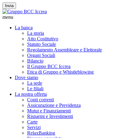
Invia
menu
La banca
La storia
Atto Costitutivo
Statuto Sociale
Regolamento Assembleare e Elettorale
Organi Sociali
Bilancio
Il Gruppo BCC Iccrea
Etica di Gruppo e Whistleblowing
Dove siamo
La sede
Le filiali
La nostra offerta
Conti correnti
Assicurazione e Previdenza
Mutui e Finanziamenti
Risparmi e Investimenti
Carte
Servizi
RelaxBanking