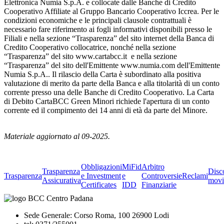
Elettronica Numia S.p.A. e collocate dalle Banche di Credito
Cooperativo Affiliate al Gruppo Bancario Cooperativo Iccrea. Per le
condizioni economiche e le principali clausole contrattuali è
necessario fare riferimento ai fogli informativi disponibili presso le
Filiali e nella sezione “Trasparenza” del sito internet della Banca di
Credito Cooperativo collocatrice, nonché nella sezione
“Trasparenza” del sito www.cartabcc.it e nella sezione
“Trasparenza” del sito dell'Emittente www.numia.com dell'Emittente
Numia S.p.A.. Il rilascio della Carta è subordinato alla positiva
valutazione di merito da parte della Banca e alla titolarità di un conto
corrente presso una delle Banche di Credito Cooperativo. La Carta
di Debito CartaBCC Green Minori richiede l'apertura di un conto
corrente ed il compimento dei 14 anni di età da parte del Minore.
Materiale aggiornato al 09-2025.
Obbligazioni
MiFid
Arbitro
Trasparenza
Disc
Trasparenza
e Investment
e
Controversie
Reclami
Assicurativa
movi
Certificates
IDD
Finanziarie
Sede Generale: Corso Roma, 100 26900 Lodi