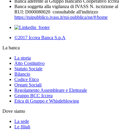
Banca aderente al Gruppo Bancario Cooperativo Iccrea
Banca soggetta alla vigilanza di IVASS N. iscrizione al
RUI: D000080020 consultabile all'indirizzo
https://ruipubblico.ivass.it/rui-pubblica/ng/#/home
©2017 Iccrea Banca S.p.A
La banca
La storia
Atto Costitutivo
Statuto Sociale
Bilancio
Codice Etico
Organi Sociali
Regolamento Assembleare e Elettorale
Gruppo BCC Iccrea
Etica di Gruppo e Whistleblowing
Dove siamo
La sede
Le filiali