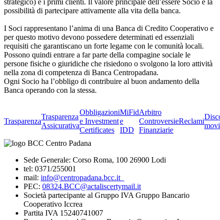
strategico) e i primi clienti. Il valore principale dell’essere Socio è la
possibilità di partecipare attivamente alla vita della banca.
I Soci rappresentano l’anima di una Banca di Credito Cooperativo e
per questo motivo devono possedere determinati ed essenziali
requisiti che garantiscano un forte legame con le comunità locali.
Possono quindi entrare a far parte della compagine sociale le
persone fisiche o giuridiche che risiedono o svolgono la loro attività
nella zona di competenza di Banca Centropadana.
Ogni Socio ha l’obbligo di contribuire al buon andamento della
Banca operando con la stessa.
Obbligazioni
MiFid
Arbitro
Trasparenza
Disc
Trasparenza
e Investment
e
Controversie
Reclami
Assicurativa
movi
Certificates
IDD
Finanziarie
Sede Generale: Corso Roma, 100 26900 Lodi
tel: 0371/255001
mail:
info@centropadana.bcc.it
PEC:
08324.BCC@actaliscertymail.it
Società partecipante al Gruppo IVA Gruppo Bancario
Cooperativo Iccrea
Partita IVA 15240741007