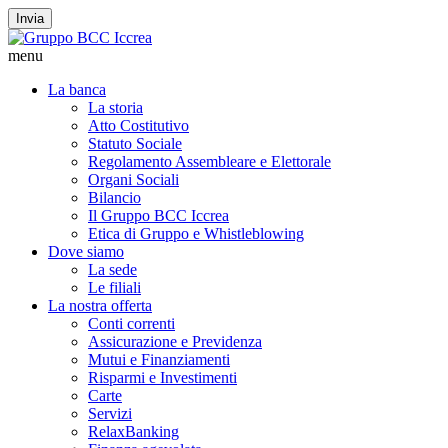
Invia
menu
La banca
La storia
Atto Costitutivo
Statuto Sociale
Regolamento Assembleare e Elettorale
Organi Sociali
Bilancio
Il Gruppo BCC Iccrea
Etica di Gruppo e Whistleblowing
Dove siamo
La sede
Le filiali
La nostra offerta
Conti correnti
Assicurazione e Previdenza
Mutui e Finanziamenti
Risparmi e Investimenti
Carte
Servizi
RelaxBanking