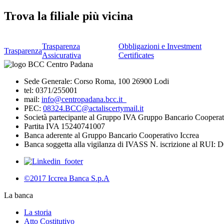
Trova la filiale più vicina
Trasparenza
Obbligazioni e Investment
Trasparenza
Assicurativa
Certificates
Sede Generale: Corso Roma, 100 26900 Lodi
tel: 0371/255001
mail:
info@centropadana.bcc.it
PEC:
08324.BCC@actaliscertymail.it
Società partecipante al Gruppo IVA Gruppo Bancario Cooperat
Partita IVA 15240741007
Banca aderente al Gruppo Bancario Cooperativo Iccrea
Banca soggetta alla vigilanza di IVASS N. iscrizione al RUI: 
©2017 Iccrea Banca S.p.A
La banca
La storia
Atto Costitutivo