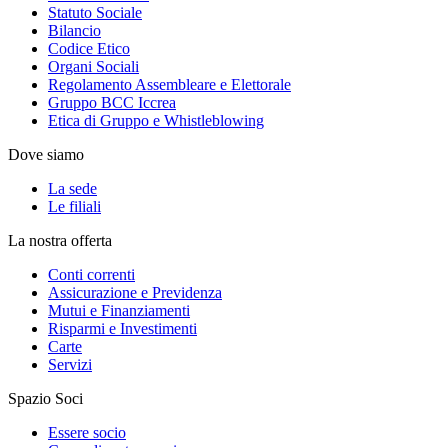
Statuto Sociale
Bilancio
Codice Etico
Organi Sociali
Regolamento Assembleare e Elettorale
Gruppo BCC Iccrea
Etica di Gruppo e Whistleblowing
Dove siamo
La sede
Le filiali
La nostra offerta
Conti correnti
Assicurazione e Previdenza
Mutui e Finanziamenti
Risparmi e Investimenti
Carte
Servizi
Spazio Soci
Essere socio