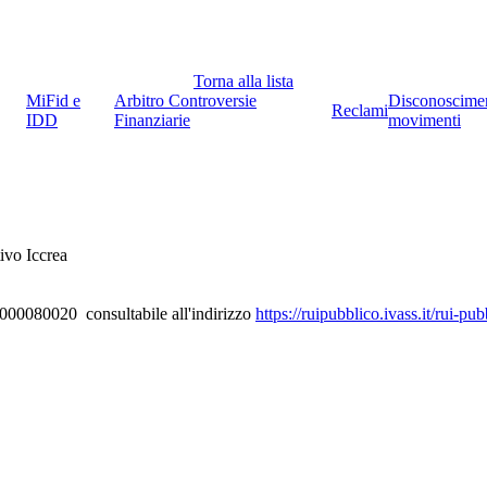
Torna alla lista
MiFid e
Arbitro Controversie
Disconoscime
Reclami
IDD
Finanziarie
movimenti
ivo Iccrea
D000080020 consultabile all'indirizzo
https://ruipubblico.ivass.it/rui-p