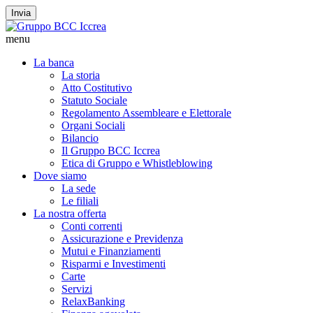
Invia
menu
La banca
La storia
Atto Costitutivo
Statuto Sociale
Regolamento Assembleare e Elettorale
Organi Sociali
Bilancio
Il Gruppo BCC Iccrea
Etica di Gruppo e Whistleblowing
Dove siamo
La sede
Le filiali
La nostra offerta
Conti correnti
Assicurazione e Previdenza
Mutui e Finanziamenti
Risparmi e Investimenti
Carte
Servizi
RelaxBanking