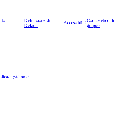
nto
Definizione di
Codice etico di
Accessibilità
Default
gruppo
ubblica/ng/#/home