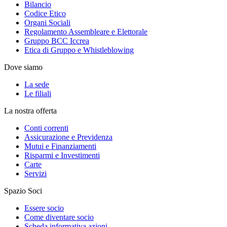
Bilancio
Codice Etico
Organi Sociali
Regolamento Assembleare e Elettorale
Gruppo BCC Iccrea
Etica di Gruppo e Whistleblowing
Dove siamo
La sede
Le filiali
La nostra offerta
Conti correnti
Assicurazione e Previdenza
Mutui e Finanziamenti
Risparmi e Investimenti
Carte
Servizi
Spazio Soci
Essere socio
Come diventare socio
Scheda informativa azioni