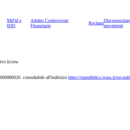
MiFid e
Arbitro Controversie
Disconoscime
Reclami
IDD
Finanziarie
movimenti
ivo Iccrea
D000080020 consultabile all'indirizzo
https://ruipubblico.ivass.it/rui-p