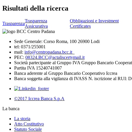
Risultati della ricerca
Trasparenza
Obbligazioni e Investment
Trasparenza
Assicurativa
Certificates
Sede Generale: Corso Roma, 100 26900 Lodi
tel: 0371/255001
mail:
info@centropadana.bcc.it
PEC:
08324.BCC@actaliscertymail.it
Società partecipante al Gruppo IVA Gruppo Bancario Cooperat
Partita IVA 15240741007
Banca aderente al Gruppo Bancario Cooperativo Iccrea
Banca soggetta alla vigilanza di IVASS N. iscrizione al RUI: 
©2017 Iccrea Banca S.p.A
La banca
La storia
Atto Costitutivo
Statuto Sociale