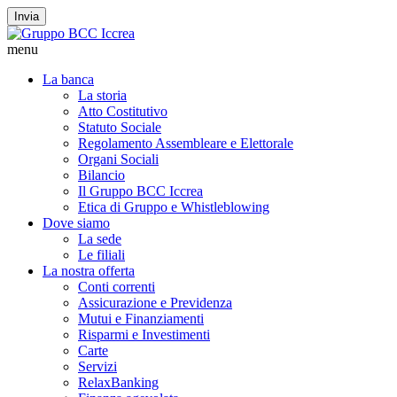
Invia
menu
La banca
La storia
Atto Costitutivo
Statuto Sociale
Regolamento Assembleare e Elettorale
Organi Sociali
Bilancio
Il Gruppo BCC Iccrea
Etica di Gruppo e Whistleblowing
Dove siamo
La sede
Le filiali
La nostra offerta
Conti correnti
Assicurazione e Previdenza
Mutui e Finanziamenti
Risparmi e Investimenti
Carte
Servizi
RelaxBanking