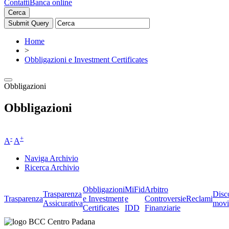
Contatti
Banca online
Cerca
Home
>
Obbligazioni e Investment Certificates
Obbligazioni
Obbligazioni
-
+
A
A
Naviga Archivio
Ricerca Archivio
Obbligazioni
MiFid
Arbitro
Trasparenza
Disc
Trasparenza
e Investment
e
Controversie
Reclami
Assicurativa
movi
Certificates
IDD
Finanziarie