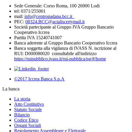
Sede Generale: Corso Roma, 100 26900 Lodi
tel: 0371/255001
mail:
info@centropadana.bcc.it
PEC:
08324.BCC@actaliscertymail.it
Società partecipante al Gruppo IVA Gruppo Bancario
Cooperativo Iccrea
Partita IVA 15240741007
Banca aderente al Gruppo Bancario Cooperativo Iccrea
Banca soggetta alla vigilanza di IVASS N. iscrizione al
RUI: D000080020 consultabile all'indirizzo
https://ruipubblico.ivass.it/rui-pubblica/ng/#/home
©2017 Iccrea Banca S.p.A
La banca
La storia
Atto Costitutivo
Statuto Sociale
Bilancio
Codice Etico
Organi Sociali
Regolamento Assembleare e Elettorale