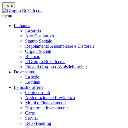
Invia
menu
La banca
La storia
Atto Costitutivo
Statuto Sociale
Regolamento Assembleare e Elettorale
Organi Sociali
Bilancio
Il Gruppo BCC Iccrea
Etica di Gruppo e Whistleblowing
Dove siamo
La sede
Le filiali
La nostra offerta
Conti correnti
Assicurazione e Previdenza
Mutui e Finanziamenti
Risparmi e Investimenti
Carte
Servizi
RelaxBanking