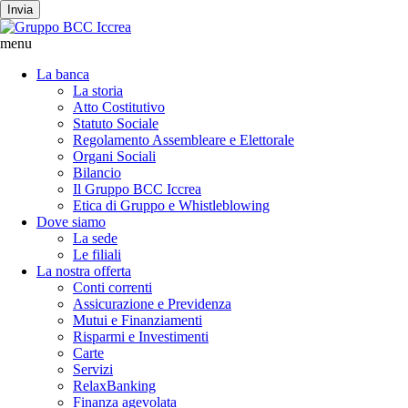
Invia
menu
La banca
La storia
Atto Costitutivo
Statuto Sociale
Regolamento Assembleare e Elettorale
Organi Sociali
Bilancio
Il Gruppo BCC Iccrea
Etica di Gruppo e Whistleblowing
Dove siamo
La sede
Le filiali
La nostra offerta
Conti correnti
Assicurazione e Previdenza
Mutui e Finanziamenti
Risparmi e Investimenti
Carte
Servizi
RelaxBanking
Finanza agevolata