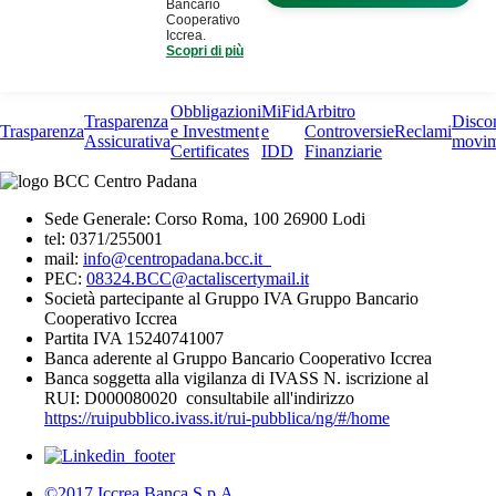
Obbligazioni
MiFid
Arbitro
Trasparenza
Disco
Trasparenza
e Investment
e
Controversie
Reclami
Assicurativa
movim
Certificates
IDD
Finanziarie
Sede Generale: Corso Roma, 100 26900 Lodi
tel: 0371/255001
mail:
info@centropadana.bcc.it
PEC:
08324.BCC@actaliscertymail.it
Società partecipante al Gruppo IVA Gruppo Bancario
Cooperativo Iccrea
Partita IVA 15240741007
Banca aderente al Gruppo Bancario Cooperativo Iccrea
Banca soggetta alla vigilanza di IVASS N. iscrizione al
RUI: D000080020 consultabile all'indirizzo
https://ruipubblico.ivass.it/rui-pubblica/ng/#/home
©2017 Iccrea Banca S.p.A