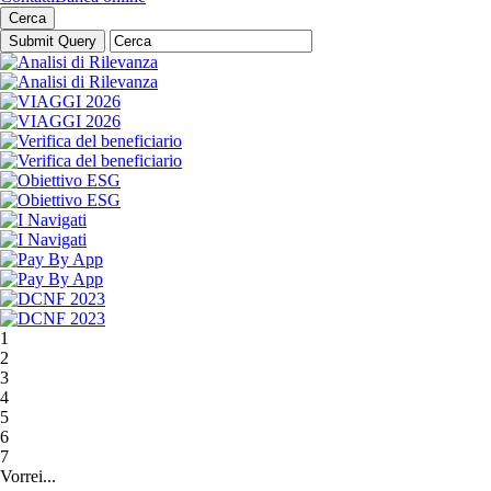
Cerca
1
2
3
4
5
6
7
Vorrei...